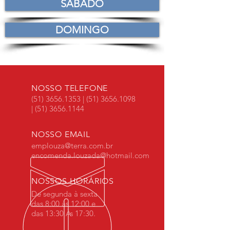
SÁBADO
DOMINGO
NOSSO TELEFONE
(51)
3656.1353
|
(51) 3656.1098
|
(51) 3656.1144
NOSSO EMAIL
emplouza@terra.com.br
encomenda.louzada@hotmail.com
NOSSOS HORÁRIOS
De segunda à sexta
das 8:00 às 12:00 e
das 13:30 Às 17:30.